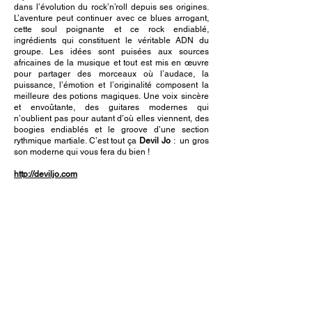
dans l’évolution du rock’n’roll depuis ses origines.
L’aventure peut continuer avec ce blues arrogant,
cette soul poignante et ce rock endiablé,
ingrédients qui constituent le véritable ADN du
groupe. Les idées sont puisées aux sources
africaines de la musique et tout est mis en œuvre
pour partager des morceaux où l’audace, la
puissance, l’émotion et l’originalité composent la
meilleure des potions magiques. Une voix sincère
et envoûtante, des guitares modernes qui
n’oublient pas pour autant d’où elles viennent, des
boogies endiablés et le groove d’une section
rythmique martiale. C’est tout ça
Devil Jo
: un gros
son moderne qui vous fera du bien !
http://deviljo.com