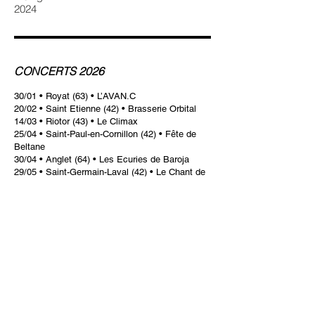
2024
CONCERTS 2026
30/01 • Royat (63) • L’AVAN.C
20/02 • Saint Etienne (42) • Brasserie Orbital
14/03 • Riotor (43) • Le Climax
25/04 • Saint-Paul-en-Cornillon (42) • Fête de
Beltane
30/04 • Anglet (64) • Les Ecuries de Baroja
29/05 • Saint-Germain-Laval (42) • Le Chant de
l'Aix
30/05 • Saint-Jorioz (74) • Festival Son du
Laudon
20/06 • Yssingeaux (43) • Fête de la Musique
03/07 • Dax (40) • Parc des Arènes de Dax
10/07 • Riom (63) • Les Frénésies
01/08 • Commercy (55) • Cour du Château
Stanislas
02/08 • Champigny-sur-Marne (95) • Le
Belvédère
03/08 • L'Aiguillon-la-Presqu'île (85) • la Faute-