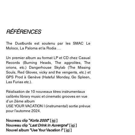
RÉFÉRENCES
The Dustburds est soutenu par les SMAC Le
Moloco, La Paloma et la Rodia …
Un premier album au format LP et CD chez Casual
Records (Burning Heads, The aggrolites, The
orions, etc.) Dangerhouse Skylab (The Missing
Souls, Red Gloves, vicky and the vengents, etc.) et
GPS Prod à Genève (Hateful Monday, Go Spleen,
Las Furias etc.).
Réalisation de 10 nouveaux titres instrumentaux
calibrés library music et cinematic grooves en vue
d’un 2ème album
USE YOUR VACATION I (instrumental) sortie prévue
pour l'automne 2024.
Nouveau clip "
Korla 2000
" [
ici
]
Nouveau clip "
Last Drink in Auvergne
" [
ici
]
Nouvel album "Use Your Vacation I" [
ici
]