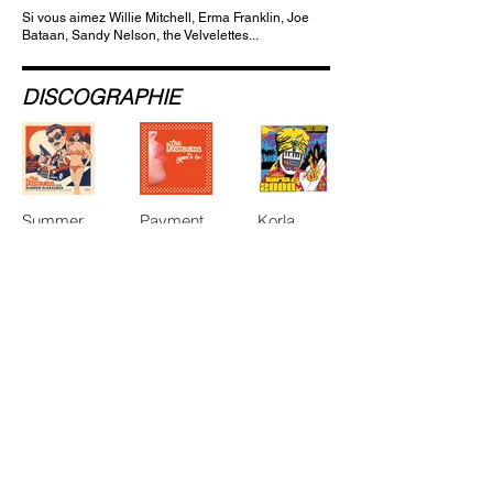
Si vous aimez Willie Mitchell, Erma Franklin, Joe
Bataan, Sandy Nelson, the Velvelettes...
DISCOGRAPHIE
Summer
Payment
Korla
Pleasures
In Kind -
2000 - 14
- 2018
2018
juin 2024
Use Your
Vacation I