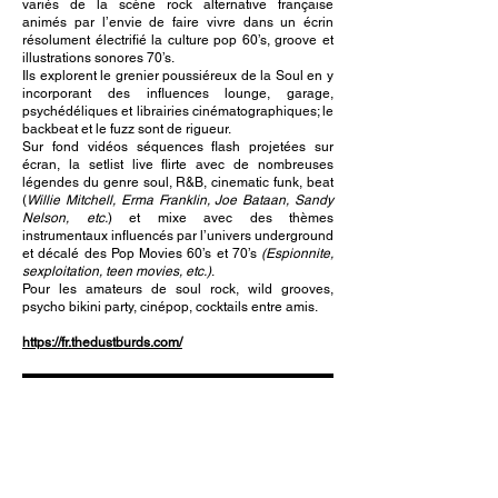
variés de la scène rock alternative française
animés par l’envie de faire vivre dans un écrin
résolument électrifié la culture pop 60’s, groove et
illustrations sonores 70’s.
Ils explorent le grenier poussiéreux de la Soul en y
incorporant des influences lounge, garage,
psychédéliques et librairies cinématographiques; le
backbeat et le fuzz sont de rigueur.
Sur fond vidéos séquences flash projetées sur
écran, la setlist live flirte avec de nombreuses
légendes du genre soul, R&B, cinematic funk, beat
(
Willie Mitchell, Erma Franklin, Joe Bataan, Sandy
Nelson, etc.
) et mixe avec des thèmes
instrumentaux influencés par l’univers underground
et décalé des Pop Movies 60’s et 70’s
(Espionnite,
sexploitation, teen movies, etc.)
.
Pour les amateurs de soul rock, wild grooves,
psycho bikini party, cinépop, cocktails entre amis.
https://fr.thedustburds.com/